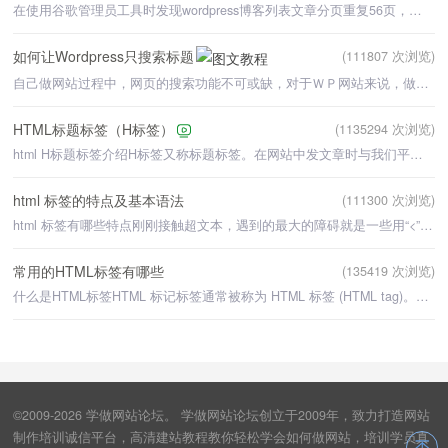
在使用谷歌管理员工具时发现wordpress博客列表文章分页重复56页，肯定是对seo十 分不利。我们都知道，w
如何让Wordpress只搜索标题
(111807 次浏览)
自己做网站过程中，网页的搜索功能不可或缺，对于ＷＰ网站来说，做一个搜索功能不是难事，我们的课程也讲到
HTML标题标签（H标签）
(1135294 次浏览)
html H标题标签介绍H标签又称标题标签。在网站中发文章时与我们平时写作文是一样的，文章必须有一个标题
html 标签的特点及基本语法
(111300 次浏览)
html 标签有哪些特点刚刚接触超文本，遇到的最大的障碍就是一些用“<”和“>”括起来的句子，我们称它
常用的HTML标签有哪些
(135419 次浏览)
什么是HTML标签HTML 标记标签通常被称为 HTML 标签 (HTML tag)。HTML标签即是网页浏览器识别符，就像一个
©2009-2026 学做网站论坛。 学做网站论坛创立于2009年，致力打造网站
制作培训诚信平台，高清建站教程教你轻松学会如何做网站，培训学员真