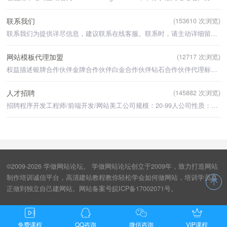
联系我们
(153610 次浏览)
联系我们为提供详尽信息，建议联系在线客服。联系时，请主动详细留言您的需求。论坛培训客服QQ
网站模板代理加盟
(12717 次浏览)
权益描述银牌合作伙伴金牌合作伙伴白金合作伙伴钻石合作伙伴代理标识所有模板代
人才招聘
(145882 次浏览)
招聘程序开发工程师/前端开发/网站美工公司规模：20-99人公司性质：民营公司行业：
©2009-2026 学做网站论坛。 学做网站论坛创立于2009年，致力打造网站
制作培训诚信平台，高清建站教程教你轻松学会如何做网站，培训学员真
正做到独立自己建网站。网站备案号皖ICP备17002071号。
免费课程
QQ咨询
微信咨询
VIP课程