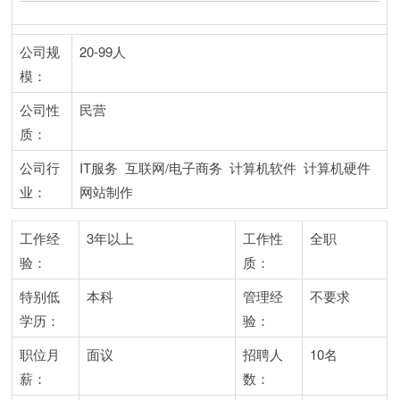
公司规
20-99人
模：
公司性
民营
质：
公司行
IT服务 互联网/电子商务 计算机软件 计算机硬件
业：
网站制作
工作经
3年以上
工作性
全职
验：
质：
特别低
本科
管理经
不要求
学历：
验：
职位月
面议
招聘人
10名
薪：
数：