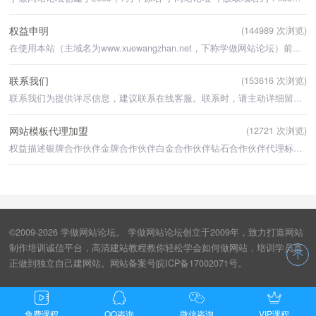
权益申明
(144989 次浏览)
在使用本站（主域名为www.xuewangzhan.net，下称学做网站论坛）前，请您务必仔细阅读并透彻理解本用户协议
联系我们
(153616 次浏览)
联系我们为提供详尽信息，建议联系在线客服。联系时，请主动详细留言您的需求。论坛培训客服QQ
网站模板代理加盟
(12721 次浏览)
权益描述银牌合作伙伴金牌合作伙伴白金合作伙伴钻石合作伙伴代理标识所有模板代
©2009-2026 学做网站论坛。 学做网站论坛创立于2009年，致力打造网站
制作培训诚信平台，高清建站教程教你轻松学会如何做网站，培训学员真
正做到独立自己建网站。网站备案号皖ICP备17002071号。
免费课程
QQ咨询
微信咨询
VIP课程