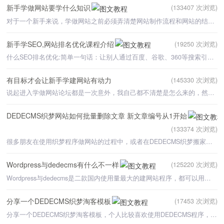
新手学做网站要学什么知识
(133407 次浏览)
对于一个新手来说，学做网站之前必须弄清楚网站制作流程和网站的结构。建网站的流程是:第一
新手学SEO,网站排名优化课程介绍
(19250 次浏览)
什么SEO排名优化:简单一句话：让别人通过百度、谷歌、360等搜索引擎能够找到你的网站。自己有了网
有目标才会让新手学建网站有动力
(145330 次浏览)
说起进入学做网站论坛都是一次意外，我自己都不清楚是怎么来的，然后就不知道咋地果断报名听课了。我从
DEDECMS织梦网站如何批量删除文章 新文章编号从1开始
(133374 次浏览)
很多朋友在使用织梦程序做网站的过程中，或者在DEDECMS织梦搬家中，难免需要添加一些测试文章用于测试网站
Wordpress与dedecms有什么不一样
(125220 次浏览)
Wordpress与dedecms是二款国内使用量最大的建网站程序，都可以用来制作各类型网站。下面是Wordpres
分享一个DEDECMS织梦淘客模板
(17453 次浏览)
分享一个DEDECMS织梦淘客模板，个人比较喜欢使用DEDECMS程序，后台不需要怎么开发，这是我学习了学做网站论