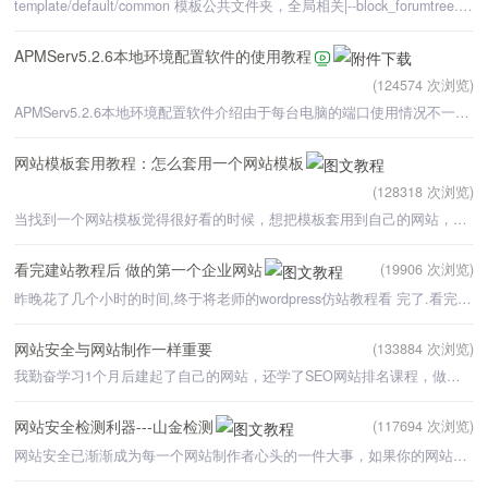
template/default/common 模板公共文件夹，全局相关|--block_forumtree.htm 树形论坛版块分支js文件|
APMServ5.2.6本地环境配置软件的使用教程
(124574 次浏览)
APMServ5.2.6本地环境配置软件介绍由于每台电脑的端口使用情况不一样,很多学员在用XAMPP环境配置软件配制
网站模板套用教程：怎么套用一个网站模板
(128318 次浏览)
当找到一个网站模板觉得很好看的时候，想把模板套用到自己的网站，需要怎么操作呢？下面让我们来看一下网站
看完建站教程后 做的第一个企业网站
(19906 次浏览)
昨晚花了几个小时的时间,终于将老师的wordpress仿站教程看 完了.看完之后,手就好痒,想根据视频课程仿一个自
网站安全与网站制作一样重要
(133884 次浏览)
我勤奋学习1个月后建起了自己的网站，还学了SEO网站排名课程，做起了淘*客主要是推广我们常州的 玫瑰阿胶
网站安全检测利器---山金检测
(117694 次浏览)
网站安全已渐渐成为每一个网站制作者心头的一件大事，如果你的网站疏于管理，后台被黑客入侵，更改了一些网