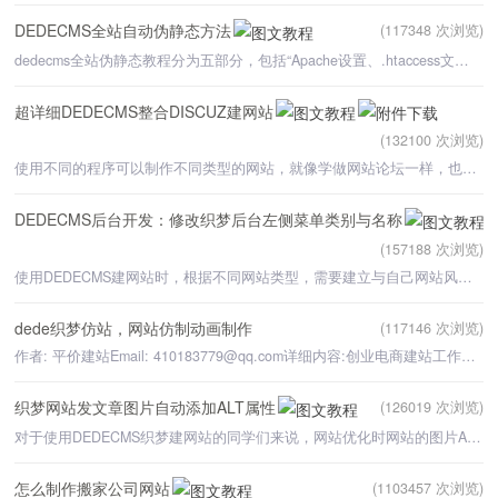
DEDECMS全站自动伪静态方法
(117348 次浏览)
dedecms全站伪静态教程分为五部分，包括“Apache设置、.htaccess文件设置、首页伪静态、列表页伪静态、文章
超详细DEDECMS整合DISCUZ建网站
(132100 次浏览)
使用不同的程序可以制作不同类型的网站，就像学做网站论坛一样，也同时使用了多个网站程序，主站使用wordpr
DEDECMS后台开发：修改织梦后台左侧菜单类别与名称
(157188 次浏览)
使用DEDECMS建网站时，根据不同网站类型，需要建立与自己网站风格要求的管理后台，修改了织梦5.7的后台系统
dede织梦仿站，网站仿制动画制作
(117146 次浏览)
作者: 平价建站Email: 410183779@qq.com详细内容:创业电商建站工作室 ，专注于企业网站建设、设计、
织梦网站发文章图片自动添加ALT属性
(126019 次浏览)
对于使用DEDECMS织梦建网站的同学们来说，网站优化时网站的图片ALT信息不可或缺。如果网站图片海量的话，手
怎么制作搬家公司网站
(1103457 次浏览)