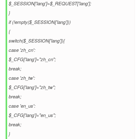
$_SESSION['lang']=$_REQUEST['lang'];
}
if (!empty($_SESSION['lang']))
{
switch($_SESSION['lang']){
case 'zh_cn':
$_CFG['lang']="zh_cn";
break;
case 'zh_tw':
$_CFG['lang']="zh_tw";
break;
case 'en_us':
$_CFG['lang']="en_us";
break;
}