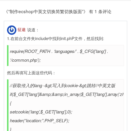
《“制作ecshop中英文切换简繁切换版面”》 有 1 条评论
征途
说道：
1.在前台文件夹include中找到init.phP文件，然后找到:
require(ROOT_PATH . ‘languages/’ . $_CFG['lang'] .
‘/common.php’);
然后再填写上面这些代码：
//获取传入的lang -&gt;写入到cookie-&gt;跳转//中英文版
if($_GET['lang']&amp;&amp;in_array($_GET['lang'],array(‘zh_cn’,
{
setcookie(‘lang’,$_GET['lang'],0);
header(“location:”.PHP_SELF);
}