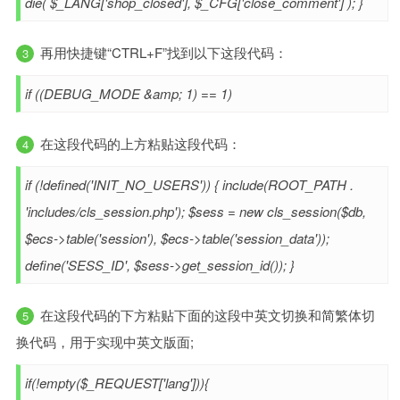
die( $_LANG['shop_closed'], $_CFG['close_comment'] ); }
再用快捷键“CTRL+F”找到以下这段代码：
if ((DEBUG_MODE &amp; 1) == 1)
在这段代码的上方粘贴这段代码：
if (!defined('INIT_NO_USERS')) { include(ROOT_PATH .
'includes/cls_session.php'); $sess = new cls_session($db,
$ecs->table('session'), $ecs->table('session_data'));
define('SESS_ID', $sess->get_session_id()); }
在这段代码的下方粘贴下面的这段中英文切换和简繁体切
换代码，用于实现中英文版面;
if(!empty($_REQUEST['lang'])){