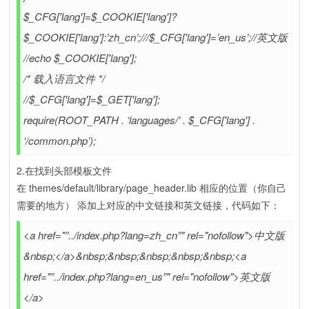
$_CFG['lang']=$_COOKIE['lang']?
$_COOKIE['lang']:’zh_cn’;///$_CFG['lang']=’en_us’;//英文版
//echo $_COOKIE['lang'];
/* 载入语言文件 */
//$_CFG['lang']=$_GET['lang'];
require(ROOT_PATH . ‘languages/’ . $_CFG['lang'] .
‘/common.php’);
2.在找到头部模板文件
在 themes/default/library/page_header.lib 相应的位置（你自己
需要的地方） 添加上对应的中文链接和英文链接，代码如下：
<a href="”../index.php?lang=zh_cn”" rel="nofollow">中文版
&nbsp;</a>&nbsp;&nbsp;&nbsp;&nbsp;&nbsp;<a
href="”../index.php?lang=en_us”" rel="nofollow">英文版
</a>