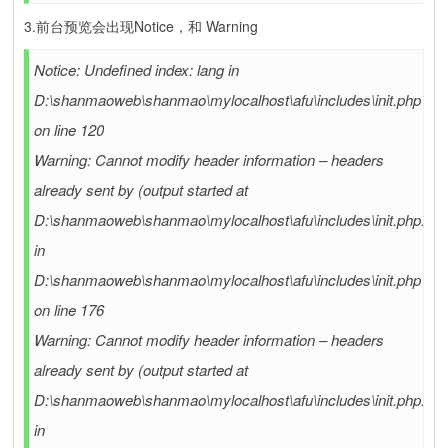
3.前台预览会出现Notice，和 Warning
Notice: Undefined index: lang in
D:\shanmaoweb\shanmao\mylocalhost\afu\includes\init.php
on line 120
Warning: Cannot modify header information – headers
already sent by (output started at
D:\shanmaoweb\shanmao\mylocalhost\afu\includes\init.php:120
in
D:\shanmaoweb\shanmao\mylocalhost\afu\includes\init.php
on line 176
Warning: Cannot modify header information – headers
already sent by (output started at
D:\shanmaoweb\shanmao\mylocalhost\afu\includes\init.php:120
in