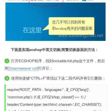
下面是实现ecshop中英文切换|简繁切换版面的方法：
打开ECSHOP程序，找到includds/init.php这个文件，然后
用
Dreamweaver cs5
打开它；
使用快捷键“CTRL+F”查找以下这二段代码并将它们删除：
require(ROOT_PATH . 'languages/' . $_CFG['lang'] .
'/common.php'); if ($_CFG['shop_closed'] == 1) {
header('Content-type: text/html; charset='.EC_CHARSET);