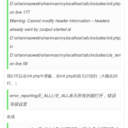
D:\shanmaoweb\shanmao\mylocalhost\afu\includes\init.php
on line 177
Warning: Cannot modify header information – headers
already sent by (output started at
D:\shanmaoweb\shanmao\mylocalhost\afu\includes\init.php:120
in
D:\shanmaoweb\shanmao\mylocalhost\afu\includes\cls_templa
on line 58
我们可以在init.php中屏蔽，在init.php的前几行找到（大概在20
行。）
error_reporting(E_ALL);//E_ALL表示所有的都打开，错误
等级设置
改成