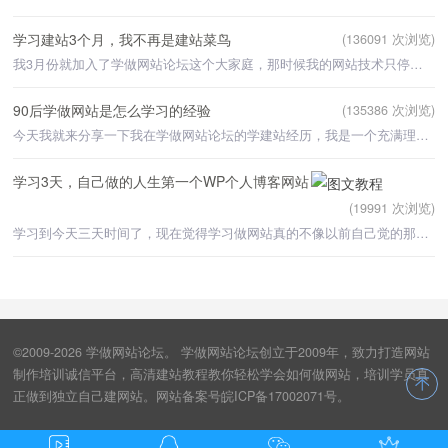
学习建站3个月，我不再是建站菜鸟
(136091 次浏览)
我3月份就加入了学做网站论坛这个大家庭，那时候我的网站技术只停留在网上找一些网站源码放到自己的网站上
90后学做网站是怎么学习的经验
(135386 次浏览)
今天我就来分享一下我在学做网站论坛的学建站经历，我是一个充满理想和梦想的90后。由于当年学习成绩差
学习3天，自己做的人生第一个WP个人博客网站
(19991 次浏览)
学习到今天三天时间了，现在觉得学习做网站真的不像以前自己觉的那么难。当时加入会员时，还十分担心自己能
©2009-2026 学做网站论坛。 学做网站论坛创立于2009年，致力打造网站
制作培训诚信平台，高清建站教程教你轻松学会如何做网站，培训学员真
正做到独立自己建网站。网站备案号皖ICP备17002071号。