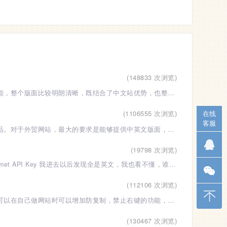
(148833 次浏览)
自己做的中英文双语外贸网站，这个网站整合了常见外贸企业网站应用的常用功能，整个版面比较明朗清晰，既结合了中文站优势，也整合了英文站的特点，是
在线
(1106555 次浏览)
客服
对于做外贸生意的用户来说，一个外贸网站可以很好的展示给用户自己的所有商品。对于外贸网站，最大的要求是能够提供中英文版面，提供给不同用户浏览。
(19798 次浏览)
我在本地搭建了个一WP网站，启用Akismet 这个插件的时候，说要注册一个Akismet API Key 我进去以后发现全是英文，我也看不懂，谁有教程呀。然后安装百
(112106 次浏览)
很多网站原创的内容会被恶意复制，或者自己有版权的东西不希望被别人转载，可以在自己做网站时可以增加防复制，禁止右键的功能，也可以达到网站文章复
(130467 次浏览)