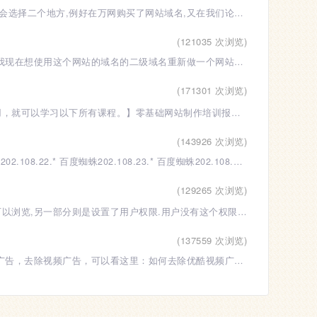
网站空间和网站域名是自己做网站的必备条件,有些学员购买网站域名和网站空间会选择二个地方,例好在万网购买了网站域名,又在我们论坛购买了香港空间,那
(121035 次浏览)
问：老师你好，我有一个网站，是使用国内的空间，并且已经进行网站备案了，我现在想使用这个网站的域名的二级域名重新做一个网站，网站内容与这个网站
(171301 次浏览)
以下是我们学做网站论坛建站培训课程的所有内容：【只需支付680元的培训费用，就可以学习以下所有课程。】零基础网站制作培训报名地址：https://w
(143926 次浏览)
百度蜘蛛IP220.181.19.* 百度蜘蛛159.226.50.* 百度蜘蛛202.108.11.* 百度蜘蛛202.108.22.* 百度蜘蛛202.108.23.* 百度蜘蛛202.108.249
(129265 次浏览)
很多论坛像学做网站论坛一样,将网站论坛为成二个部分,一个部分为任意用户都可以浏览,另一部分则是设置了用户权限.用户没有这个权限时,会提示"本版块只
(137559 次浏览)
网站添加统计代码视频教程（提醒：本教程为引用优酷网视频，所以会包括一些广告，去除视频广告，可以看这里：如何去除优酷视频广告）网站添加统