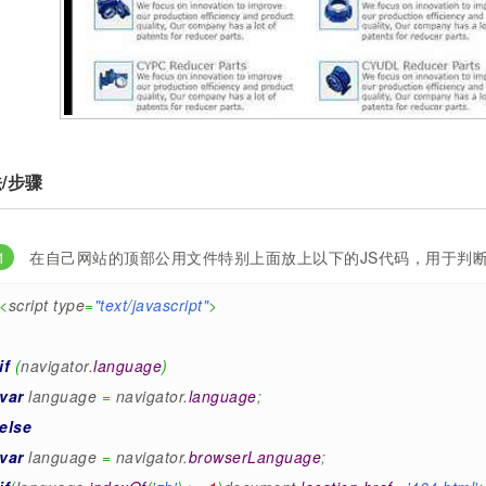
/步骤
在自己网站的顶部公用文件特别上面放上以下的JS代码，用于判
<
script type
=
"text/javascript"
>
if
(
navigator.
language
)
var
language
=
navigator.
language
;
else
var
language
=
navigator.
browserLanguage
;