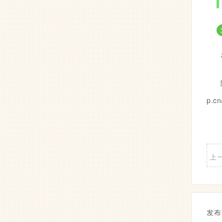
p.c
上
发布