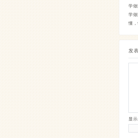
学做
学做
懂，
发
显