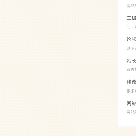
二
论坛
站
修改
网