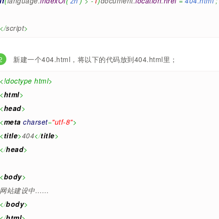
if
(
language.
indexOf
(
'zh'
)
>
-
1
)
document.
location
.
href
=
'404.html'
;
</
script
>
新建一个404.html，将以下的代码放到404.html里；
<!doctype html>
<
html
>
<
head
>
<
meta
charset
=
"utf-8"
>
<
title
>
404
<
/
title
>
<
/
head
>
<
body
>
网站建设中……
<
/
body
>
<
/
html
>