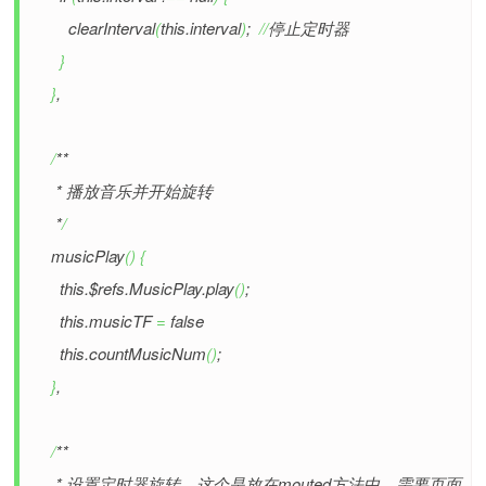
clearInterval
(
this.interval
)
;
//
停止定时器
}
}
,
/
**
* 播放音乐并开始旋转
*
/
musicPlay
(
)
{
this.$refs.MusicPlay.play
(
)
;
this.musicTF
=
false
this.countMusicNum
(
)
;
}
,
/
**
* 设置定时器旋转，这个是放在mouted方法中，需要页面