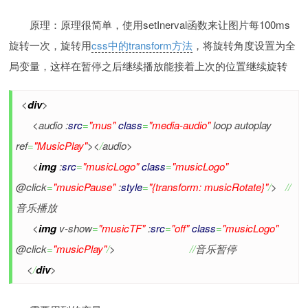
原理：原理很简单，使用setInerval函数来让图片每100ms
旋转一次，旋转用
css中的transform方法
，将旋转角度设置为全
局变量，这样在暂停之后继续播放能接着上次的位置继续旋转
<
div
>
<audio :
src
=
"mus"
class
=
"media-audio"
loop autoplay
ref
=
"MusicPlay"
><
/
audio>
<
img
:
src
=
"musicLogo"
class
=
"musicLogo"
@click
=
"musicPause"
:
style
=
"{transform: musicRotate}"
/
>
//
音乐播放
<
img
v-show
=
"musicTF"
:
src
=
"off"
class
=
"musicLogo"
@click
=
"musicPlay"
/
>
//
音乐暂停
<
/
div
>