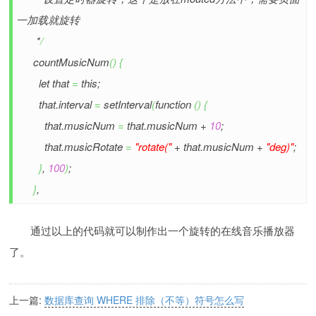
一加载就旋转
*
/
countMusicNum
(
)
{
let that
=
this;
that.interval
=
setInterval
(
function
(
)
{
that.musicNum
=
that.musicNum +
10
;
that.musicRotate
=
"rotate("
+ that.musicNum +
"deg)"
;
}
,
100
)
;
}
,
通过以上的代码就可以制作出一个旋转的在线音乐播放器
了。
上一篇:
数据库查询 WHERE 排除（不等）符号怎么写