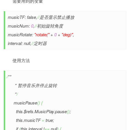
需要用到的变量
musicTF: false,
//
是否显示禁止播放
musicNum:
0
,
//
初始旋转角度
musicRotate:
"rotate("
+
0
+
"deg)"
,
interval: null,
//
定时器
使用方法
/
**
* 暂停音乐并停止旋转
*
/
musicPause
(
)
{
this.$refs.MusicPlay.pause
(
)
;
this.musicTF
=
true;
if
(
this.interval !
==
null
)
{