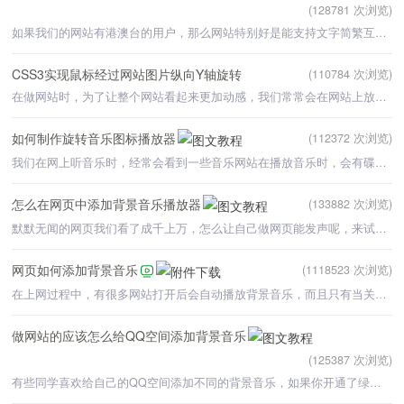
(128781 次浏览)
如果我们的网站有港澳台的用户，那么网站特别好是能支持文字简繁互转，这样做能方便不同用户更好的阅读网站
CSS3实现鼠标经过网站图片纵向Y轴旋转
(110784 次浏览)
在做网站时，为了让整个网站看起来更加动感，我们常常会在网站上放一些特效。例如，当鼠标经过时网站图片纵
如何制作旋转音乐图标播放器
(112372 次浏览)
我们在网上听音乐时，经常会看到一些音乐网站在播放音乐时，会有碟片旋转的效果，这是怎么做出来的呢？下面
怎么在网页中添加背景音乐播放器
(133882 次浏览)
默默无闻的网页我们看了成千上万，怎么让自己做网页能发声呢，来试试给网页添加一些背景音乐吧。（相关教程
网页如何添加背景音乐
(1118523 次浏览)
在上网过程中，有很多网站打开后会自动播放背景音乐，而且只有当关闭网页之后背景音乐才会停止。在我们
做网站的应该怎么给QQ空间添加背景音乐
(125387 次浏览)
有些同学喜欢给自己的QQ空间添加不同的背景音乐，如果你开通了绿钻，那是一件特别容易的事情，对于没有开通