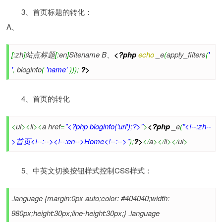
3、首页标题的转化：
A、
[
:
zh
]
站点标题
[
:
en
]
Sitename B、
<?php
echo
_e
(
apply_filters
(
'
'
,
bloginfo
(
'name'
)
)
)
;
?>
4、首页的转化
<
ul
><
li
><
a href
=
"<?php bloginfo('url');?>"
>
<?php
_e
(
"<!--:zh--
>首页<!--:--><!--:en-->Home<!--:-->"
)
;
?>
</
a
></
li
></
ul
>
5、中英文切换按钮样式控制CSS样式：
.language {margin:0px auto;color: #404040;width:
980px;height:30px;line-height:30px;} .language