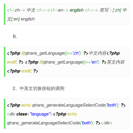
<!--:
zh
-->
中文
<!--:--><!--:
en
-->
english
<!--:-->
简写：
[
:
zh
]
中
文
[
:
en
]
english
B、
<?php
if
(
qtrans_getLanguage
(
)
==
'zh'
)
:
?>
中文内容
<?php
endif
;
?>
<?php
if
(
qtrans_getLanguage
(
)
==
'en'
)
:
?>
英文内容
<?php
endif
;
?>
2、中英文切换按钮的调用:
<?php
echo
qtrans_generateLanguageSelectCode
(
'both'
)
;
?>
<
div
class
=
"language"
>
<?php
echo
qtrans_generateLanguageSelectCode
(
'both'
)
;
?>
</
div
>