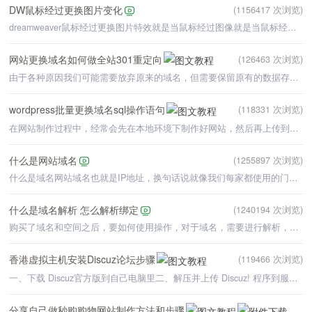
DW鼠标经过更换图片变化
(1156417 次浏览)
dreamweaver鼠标经过更换图片特效就是当鼠标经过图像就是当鼠标经过图像时，原图像会变成另外一张图像。
网站更换域名如何做全站301重定向
(126463 次浏览)
由于各种原因我们可能需要放弃原来的域名，但需要保留原有的数据存在，很多人可能会直接删除原来的域名的解
wordpress批量更换域名sql操作语句
(118331 次浏览)
在网站制作过程中，经常会先在本地环境下制作好网站，然后再上传到空间里，网站搬家的时候如果同时也更换了
什么是网站域名
(1255897 次浏览)
什么是域名网站域名也就是IP地址，换句话说就像我们每家都使用的门牌号一样，每一家的都不相同，因为记
什么是域名解析 怎么解析绑定
(1240194 次浏览)
购买了域名和空间之后，要如何使用操作，对于域名，需要进行解析，对于空间，需要绑定域名。域名的解析和绑
香港虚拟主机安装Discuz论坛步骤
(119466 次浏览)
一、下载 Discuz官方版到自己电脑里二、解压并上传 Discuz! 程序到服务器且修改相应目录权限1、解
分享自己做秒购购物网站制作方法和步骤