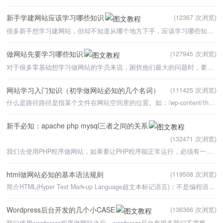
新手学建网站应该学习哪些知识
(12367 次浏览)
很多新手想学习建网站，但却不知道从哪个地方下手，应该学习哪些知识，先学什么，后学什么。搜索网上得到的
做网站先要学习哪些知识
(127945 次浏览)
对于很多零基础想学习做网站的学员来说，困扰他们最大的问题时，要学习做网站，到底要先学习哪些知识？
网站学习入门知识（初学做网站必知的几个名词）
(111425 次浏览)
什么是路径路径是指某个文件在网站空间里的位置。如：/wp-content/themes/xwz/images/Course.jpg 每一
新手必知：apache php mysql三者之间的关系
(132471 次浏览)
我们去使用PHP程序做网站，如果要让PHP程序能正常运行，必须有一个符合PHP要求的运行环境。例如我们在
html做网站必知的基本语法规则
(119508 次浏览)
简介HTML(Hyper Text Mark-up Language超文本标记语言)：不是编程语言，而是一种描述性的标记语言，用
Wordpress后台开发的几个小CASE
(136366 次浏览)
我们使用wordpress程序做网站之后，wordpress后台有很多我们不需要的内容，例如：WordPress开发博客"、"其