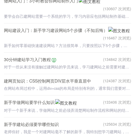
做网站入门：3小时教会你网站制作入门
(130607 次浏览)
要学会自己建网站需要一个系统的学习，学习内容应包括网站制作基础入门、网站制作软件使用方法、网站代码入
网站建设入门：新手学习建设网站5个步骤（不知后悔）
(116467 次浏览)
新手如何零基础快速建设网站？方法很简单，只要按照以下5个步骤，零基础新手就可以快速建设网站。
30分钟建站学习入门教程
(134842 次浏览)
对于一些从来没有接触过建网站的学员来说，学习建网站之前需要对建网站的入门知识进行了解。下面是学做网站
建网页知识：CSS控制网页DIV层水平垂直居中
(124387 次浏览)
在网站布局过程中，运用div+css的布局是特别有利的，通常我们需要对一个div层进行居中处理，那么如何通过cs
新手学做网站要学什么知识
(133406 次浏览)
对于一个新手来说，学做网站之前必须弄清楚网站制作流程和网站的结构。建网站的流程是:第一
新手学建站必须要学哪些知识
(125634 次浏览)
老师你好，我是一个对建网站毫不了解的新手，我特别想学习建网站，也在网上找了很多的相关课程，但看多了，