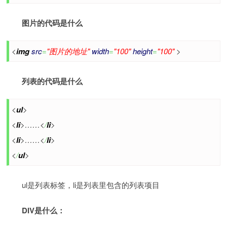
图片的代码是什么
<
img
src
=
"图片的地址"
width
=
"100"
height
=
"100"
>
列表的代码是什么
<
ul
>
<
li
>……<
/
li
>
<
li
>……<
/
li
>
<
/
ul
>
ul是列表标签，li是列表里包含的列表项目
DIV是什么：