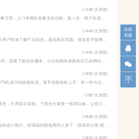
(1348 次浏览)
Hostinger 主机开启自带 CDN 步骤：Hostinger 自带 CDN 仅 Business 及以上套餐可用，入门单网站套餐无此功能。第一步：用户名密码登录Hostinger主
在线
(1449 次浏览)
客服
对于企业网站、电商网站来说，产品展示功能是核心，一个好的产品展示功能能让用户快速了解产品信息，提高购买意愿。很多新手做网站的时候，不知道怎么
(1444 次浏览)
不懂编程也能搭建个人网站，现在的工具早就实现“无代码建站”了，不用写一行代码，跟着下面的步骤来，小白也能快速拥有自己的网站，不用怕学不会。首
(1635 次浏览)
想让网页上的文字闪烁，比如提醒用户注意某个信息，不用写复杂的JS代码，用HTML或CSS就能实现，新手也能轻松上手。第一种方法是用HTML的blink标签，
(185 次浏览)
零基础做网站不用花很多钱，丰俭由人，少则几百块，多则几千块，主要看你的需求，不用盲目花钱，下面给大家算一笔明白账，让你心里有数。首先是域名
(1848 次浏览)
很多人做网站都会用现成的模板，毕竟自己从零设计网站不仅费时间，还需要专业的设计能力。但现成的模板用的人多了，很容易出现“撞脸”的情况，别人打开
(1859 次浏览)