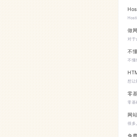
Ho
做
不
HT
零
网
免