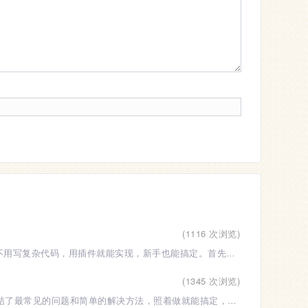
(1116 次浏览)
WordPress的下拉菜单能让网站导航更清晰，带图的二级下拉菜单更直观好看，不用写复杂代码，用插件就能实现，新手也能搞定。首先要安装一个支持带图下
(1345 次浏览)
新手学做网站难免遇到各种问题，不用慌，很多问题都是新手必经之路，下面总结了最常见的问题和简单的解决方法，照着做就能搞定，不用到处求人。问题1