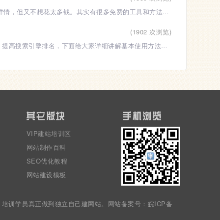
很多小商家、个体户想做一个电商产品展示网站，让客户能在线查看产品、了解详情，但又不想花太多钱。其实有很多免费的工具和方法，新手不用懂代码也能
(1902 次浏览)
Yoast SEO是WordPress最强大的SEO插件之一，能帮你优化文章和页面的SEO，提高搜索引擎排名，下面给大家详细讲解基本使用方法。第一步，安装并启用插
VIP建站培训区
网站制作百科
SEO优化教程
网站建设模板
站，培训学员真正做到独立自己建网站。网站备案号：皖ICP备