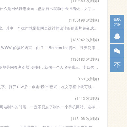
(119359 次浏览)
作者: 脉动Email: 511039684@qq.com详细内容:今天听了老师讲的课程第九节：什么是网站静态页面，然后自己就动手去照着做，文字什么的都可以显
在线
(1156198 次浏览)
客服
在建站课程中，我们讲到网页设计和网站制作的区别，它们其实是两个不同的职业。其中一个操作就是把网页设计师设计好的图片转变成程序员可以用的代码，
(135242 次浏览)
什么是html代码HTML（Hyper Text Mark-up Language ）即超文本标记语言，是 WWW 的描述语言，由 Tim Berners-lee提出。只要使用鼠标在某一文档中点
(136183 次浏览)
什么是HTML标签HTML 标记标签通常被称为 HTML 标签 (HTML tag)。HTML标签即是网页浏览器识别符，就像一个人名字张三、李四代表人的姓名一样。这里说
(158 次浏览)
DW中插入文字是最简单的操作，我们可以像在word一样随意的打出自己想要的文字。打开ＤＷ后，点击“设计”模式，在文字框中就可以打字了。插入文字可以是
(1412 次浏览)
随着智能手机的普遍使用，移动互联网用户的数量随之猛增。当我们关注PC电脑网站制作的时候，一定不要忘了制作一个手机网站。这样我们的网站用户就可以
(113496 次浏览)