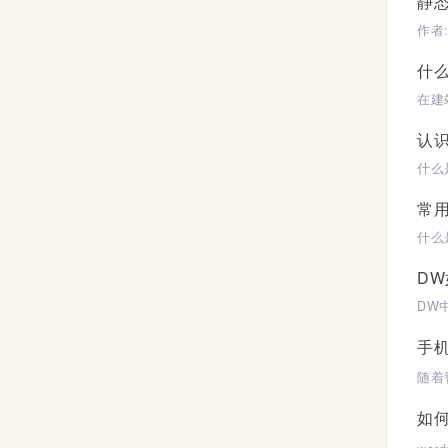
静
什
认识
常用
D
手
如何