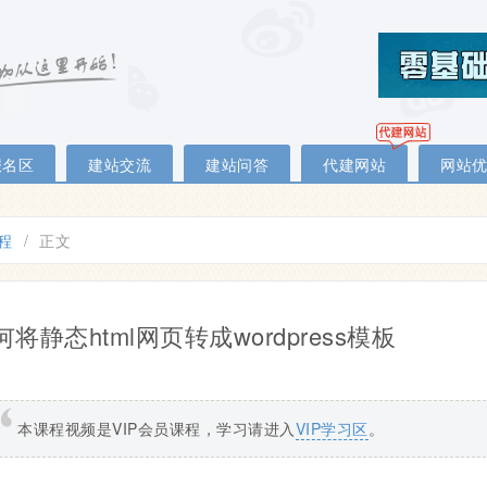
报名区
建站交流
建站问答
代建网站
网站
教程
/
正文
何将静态html网页转成wordpress模板
本课程视频是VIP会员课程，学习请进入
VIP学习区
。