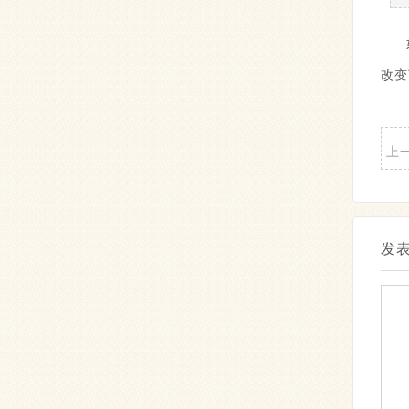
改变
上
发